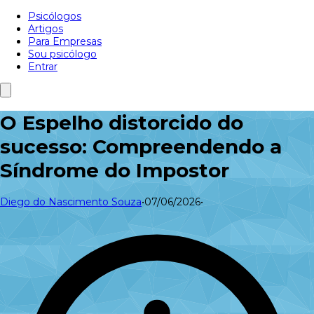
Psicólogos
Artigos
Para Empresas
Sou psicólogo
Entrar
O Espelho distorcido do
sucesso: Compreendendo a
Síndrome do Impostor
Diego do Nascimento Souza
•
07/06/2026
•