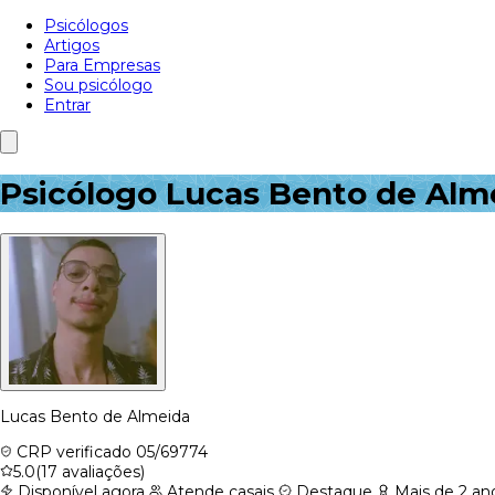
Psicólogos
Artigos
Para Empresas
Sou psicólogo
Entrar
Psicólogo Lucas Bento de Alm
Lucas Bento de Almeida
CRP verificado
05/69774
5.0
(17 avaliações)
Disponível agora
Atende casais
Destaque
Mais de 2 ano