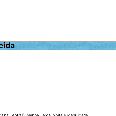
eida
s na Central
Manhã, Tarde, Noite e Madrugada