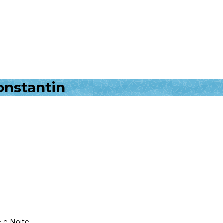
onstantin
 e Noite