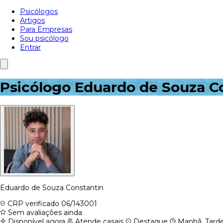
Psicólogos
Artigos
Para Empresas
Sou psicólogo
Entrar
Psicólogo Eduardo de Souza C
Eduardo de Souza Constantin
CRP verificado
06/143001
Sem avaliações ainda
Disponível agora
Atende casais
Destaque
Manhã, Tarde